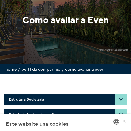
Como avaliar a Even
/
/
home
perfil da companhia
como avaliar a even
Estrutura Societária
Principais fontes de receita
×
Este website usa cookies
Custos de vendas e serviços prestados